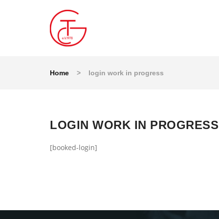
Home
>
login work in progress
LOGIN WORK IN PROGRESS
[booked-login]